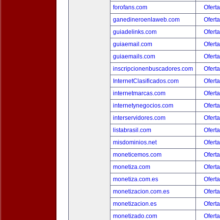
forofans.com
Oferta
ganedineroenlaweb.com
Oferta
guiadelinks.com
Oferta
guiaemail.com
Oferta
guiaemails.com
Oferta
inscripcionenbuscadores.com
Oferta
InternetClasificados.com
Oferta
internetmarcas.com
Oferta
internetynegocios.com
Oferta
interservidores.com
Oferta
listabrasil.com
Oferta
misdominios.net
Oferta
moneticemos.com
Oferta
monetiza.com
Oferta
monetiza.com.es
Oferta
monetizacion.com.es
Oferta
monetizacion.es
Oferta
monetizado.com
Oferta