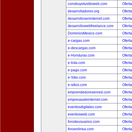
construyetusitioweb.com
Oferta
desarrolladores.org
Oferta
desarrolloseninternet.com
Oferta
desarrollowebfreelance.com
Oferta
DominiosMexico.com
Oferta
e-cargas.com
Oferta
e-descargas.com
Oferta
e-Honduras.com
Oferta
e-lista.com
Oferta
e-pago.com
Oferta
e-Sitio.com
Oferta
e-sitios.com
Oferta
emprendedoresenred.com
Oferta
empresasdeinternet.com
Oferta
eventosdigitales.com
Oferta
eventosweb.com
Oferta
forodeusuarios.com
Oferta
foroenlinea.com
Oferta