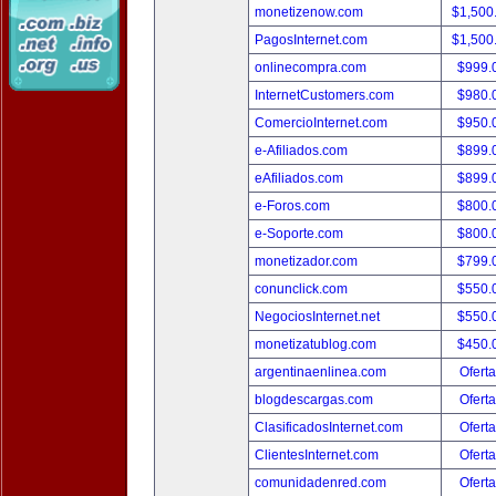
monetizenow.com
$1,500
PagosInternet.com
$1,500
onlinecompra.com
$999.
InternetCustomers.com
$980.
ComercioInternet.com
$950.
e-Afiliados.com
$899.
eAfiliados.com
$899.
e-Foros.com
$800.
e-Soporte.com
$800.
monetizador.com
$799.
conunclick.com
$550.
NegociosInternet.net
$550.
monetizatublog.com
$450.
argentinaenlinea.com
Oferta
blogdescargas.com
Oferta
ClasificadosInternet.com
Oferta
ClientesInternet.com
Oferta
comunidadenred.com
Oferta