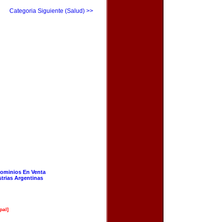
Categoria Siguiente (Salud) >>
ominios En Venta
strias Argentinas
pal]