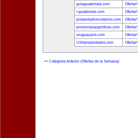
guiaguatemala.com
Ofertar
i-guatemala.com
Ofertar
propiedadescostarica.com
Ofertar
provinciasargentinas.com
Ofertar
uruguayana.com
Ofertar
USApropiedades.com
Ofertar
<< Categoria Anterior (Ofertas de la Semana)