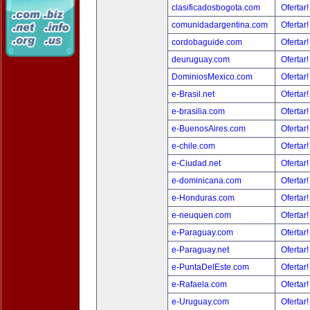
clasificadosbogota.com
Ofertar
comunidadargentina.com
Ofertar
cordobaguide.com
Ofertar
deuruguay.com
Ofertar
DominiosMexico.com
Ofertar
e-Brasil.net
Ofertar
e-brasilia.com
Ofertar
e-BuenosAires.com
Ofertar
e-chile.com
Ofertar
e-Ciudad.net
Ofertar
e-dominicana.com
Ofertar
e-Honduras.com
Ofertar
e-neuquen.com
Ofertar
e-Paraguay.com
Ofertar
e-Paraguay.net
Ofertar
e-PuntaDelEste.com
Ofertar
e-Rafaela.com
Ofertar
e-Uruguay.com
Ofertar