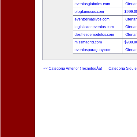
eventosglobales.com
Ofertar
blogfamosos.com
$999.
eventosmasivos.com
Ofertar
logisticaeneventos.com
Ofertar
desfilesdemodelos.com
Ofertar
missmadrid.com
$980.
eventosparaguay.com
Ofertar
<< Categoria Anterior (TecnologÃ­a)
Categoria Siguie