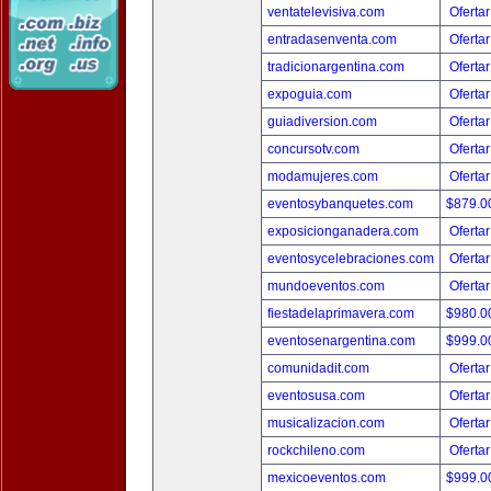
ventatelevisiva.com
Ofertar
entradasenventa.com
Ofertar
tradicionargentina.com
Ofertar
expoguia.com
Ofertar
guiadiversion.com
Ofertar
concursotv.com
Ofertar
modamujeres.com
Ofertar
eventosybanquetes.com
$879.
exposicionganadera.com
Ofertar
eventosycelebraciones.com
Ofertar
mundoeventos.com
Ofertar
fiestadelaprimavera.com
$980.
eventosenargentina.com
$999.
comunidadit.com
Ofertar
eventosusa.com
Ofertar
musicalizacion.com
Ofertar
rockchileno.com
Ofertar
mexicoeventos.com
$999.