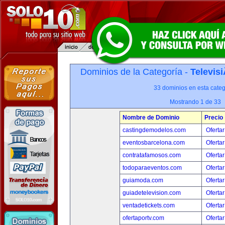
Dominios de la Categoría -
Televis
33 dominios en esta categ
Mostrando 1 de 33
Nombre de Dominio
Precio
castingdemodelos.com
Ofertar
eventosbarcelona.com
Ofertar
contratafamosos.com
Ofertar
todoparaeventos.com
Ofertar
guiamoda.com
Ofertar
guiadetelevision.com
Ofertar
ventadetickets.com
Ofertar
ofertaportv.com
Ofertar