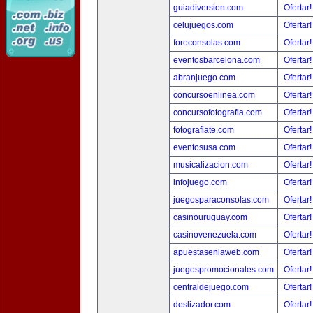
guiadiversion.com
Ofertar
celujuegos.com
Ofertar
foroconsolas.com
Ofertar
eventosbarcelona.com
Ofertar
abranjuego.com
Ofertar
concursoenlinea.com
Ofertar
concursofotografia.com
Ofertar
fotografiate.com
Ofertar
eventosusa.com
Ofertar
musicalizacion.com
Ofertar
infojuego.com
Ofertar
juegosparaconsolas.com
Ofertar
casinouruguay.com
Ofertar
casinovenezuela.com
Ofertar
apuestasenlaweb.com
Ofertar
juegospromocionales.com
Ofertar
centraldejuego.com
Ofertar
deslizador.com
Ofertar