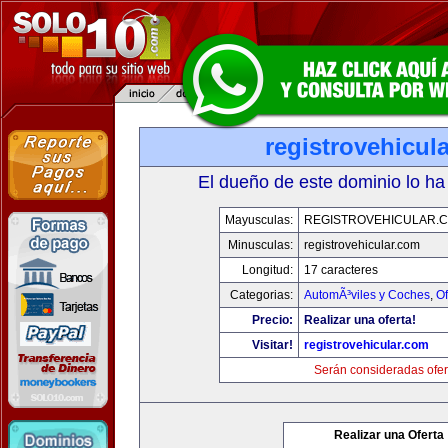
registrovehicul
El dueño de este dominio lo ha
Mayusculas:
REGISTROVEHICULAR.
Minusculas:
registrovehicular.com
Longitud:
17 caracteres
Categorias:
AutomÃ³viles y Coches
,
Of
Precio:
Realizar una oferta!
Visitar!
registrovehicular.com
Serán consideradas ofer
Realizar una Oferta