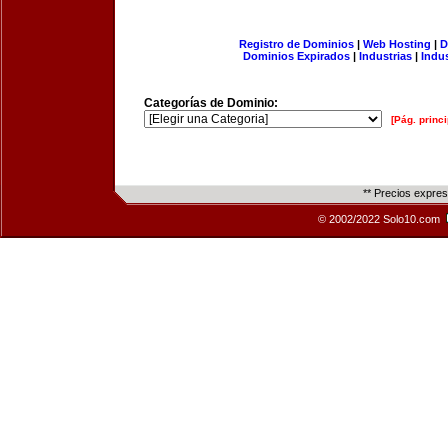
Registro de Dominios
|
Web Hosting
|
D
Dominios Expirados
|
Industrias
|
Indu
Categorías de Dominio:
[Pág. princi
** Precios expre
© 2002/2022 Solo10.com