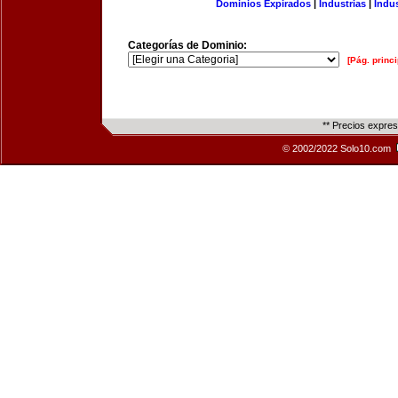
Dominios Expirados
|
Industrias
|
Indu
Categorías de Dominio:
[Pág. princi
** Precios expre
© 2002/2022 Solo10.com