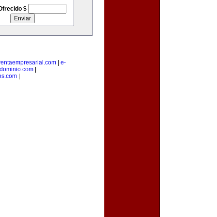
Ofrecido $
ventaempresarial.com
|
e-
edominio.com
|
os.com
|