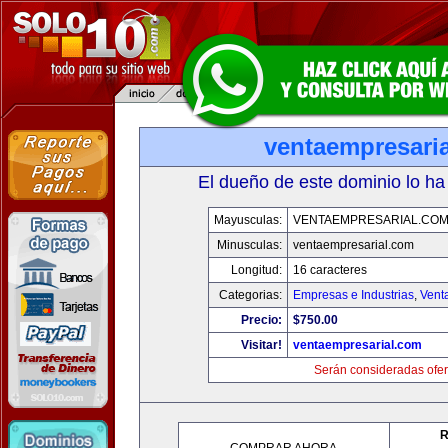
ventaempresari
El dueño de este dominio lo ha
Mayusculas:
VENTAEMPRESARIAL.CO
Minusculas:
ventaempresarial.com
Longitud:
16 caracteres
Categorias:
Empresas e Industrias
,
Vent
Precio:
$750.00
Visitar!
ventaempresarial.com
Serán consideradas ofer
R