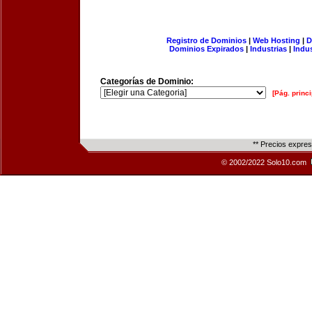
Registro de Dominios
|
Web Hosting
|
D
Dominios Expirados
|
Industrias
|
Indu
Categorías de Dominio:
[Pág. princi
** Precios expre
© 2002/2022 Solo10.com