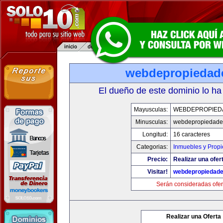
webdepropiedad
El dueño de este dominio lo ha
Mayusculas:
WEBDEPROPIED
Minusculas:
webdepropiedade
Longitud:
16 caracteres
Categorias:
Inmuebles y Prop
Precio:
Realizar una ofer
Visitar!
webdepropiedad
Serán consideradas ofer
Realizar una Oferta