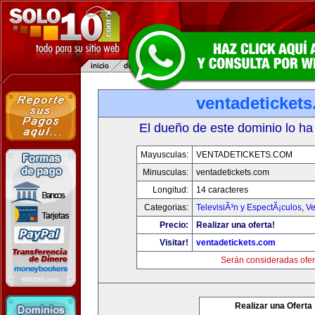
ventadeticket
El dueño de este dominio lo ha
Mayusculas:
VENTADETICKETS.COM
Minusculas:
ventadetickets.com
Longitud:
14 caracteres
Categorias:
TelevisiÃ³n y EspectÃ¡culos
,
Ve
Precio:
Realizar una oferta!
Visitar!
ventadetickets.com
Serán consideradas ofer
Realizar una Oferta