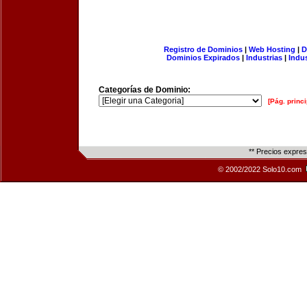
Registro de Dominios
|
Web Hosting
|
D
Dominios Expirados
|
Industrias
|
Indu
Categorías de Dominio:
[Pág. princi
** Precios expre
© 2002/2022 Solo10.com