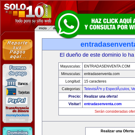
entradasenvent
El dueño de este dominio lo ha
Mayusculas:
ENTRADASENVENTA.COM
Minusculas:
entradasenventa.com
Longitud:
15 caracteres
Categorias:
TelevisiÃ³n y EspectÃ¡culos
,
Ve
Precio:
Realizar una oferta!
Visitar!
entradasenventa.com
Serán consideradas ofer
Realizar una Oferta