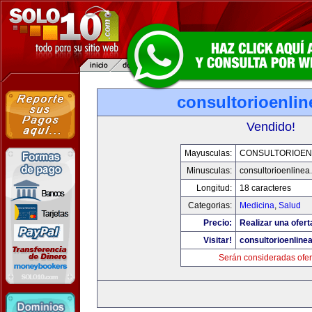
consultorioenli
Vendido!
Mayusculas:
CONSULTORIOEN
Minusculas:
consultorioenlinea
Longitud:
18 caracteres
Categorias:
Medicina
,
Salud
Precio:
Realizar una ofert
Visitar!
consultorioenline
Serán consideradas ofer