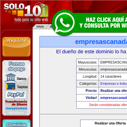
empresascanad
El dueño de este dominio lo ha
Mayusculas:
EMPRESASCAN
Minusculas:
empresascanad
Longitud:
14 caracteres
Categorias:
Empresas e Indus
Precio:
Realizar una ofe
Visitar!
empresascanad
Serán consideradas ofer
Realizar una Oferta