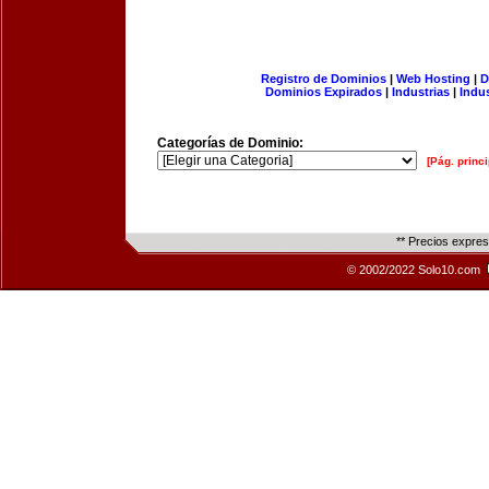
Registro de Dominios
|
Web Hosting
|
D
Dominios Expirados
|
Industrias
|
Indu
Categorías de Dominio:
[Pág. princi
** Precios expre
© 2002/2022 Solo10.com