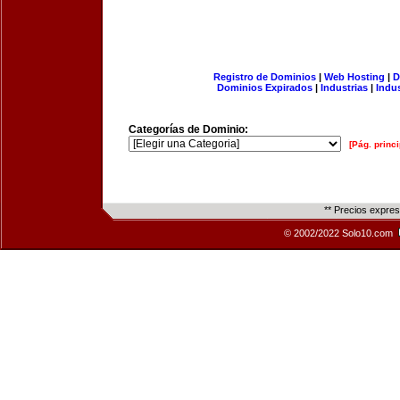
Registro de Dominios
|
Web Hosting
|
D
Dominios Expirados
|
Industrias
|
Indu
Categorías de Dominio:
[Pág. princi
** Precios expre
© 2002/2022 Solo10.com