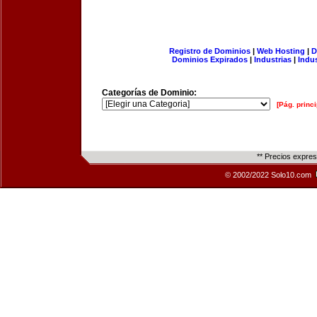
Registro de Dominios
|
Web Hosting
|
D
Dominios Expirados
|
Industrias
|
Indu
Categorías de Dominio:
[Pág. princi
** Precios expre
© 2002/2022 Solo10.com