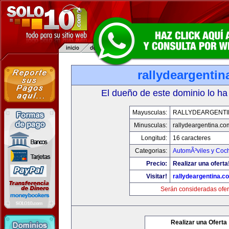
rallydeargenti
El dueño de este dominio lo ha
Mayusculas:
RALLYDEARGENTI
Minusculas:
rallydeargentina.co
Longitud:
16 caracteres
Categorias:
AutomÃ³viles y Coc
Precio:
Realizar una oferta
Visitar!
rallydeargentina.c
Serán consideradas ofer
Realizar una Oferta