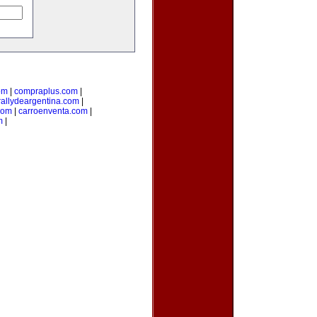
om
|
compraplus.com
|
rallydeargentina.com
|
com
|
carroenventa.com
|
m
|