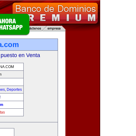
na.com
 puesto en Venta
NA.COM
m
hes
,
Deportes
!
om
tas