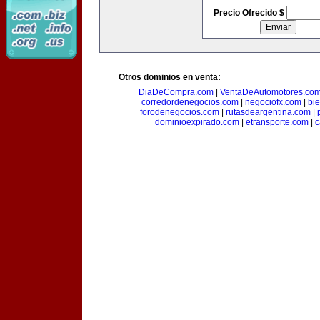
Precio Ofrecido $
Otros dominios en venta:
DiaDeCompra.com
|
VentaDeAutomotores.co
corredordenegocios.com
|
negociofx.com
|
bi
forodenegocios.com
|
rutasdeargentina.com
|
dominioexpirado.com
|
etransporte.com
|
c