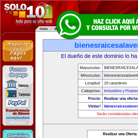
bienesraicesalav
El dueño de este dominio lo ha
Mayusculas:
BIENESRAICESAL
Minusculas:
bienesraicesalaven
Longitud:
20 caracteres
Categorias:
Inmuebles y Propie
Precio:
Realizar una oferta
Visitar!
bienesraicesalave
Serán consideradas ofer
Realizar una Oferta