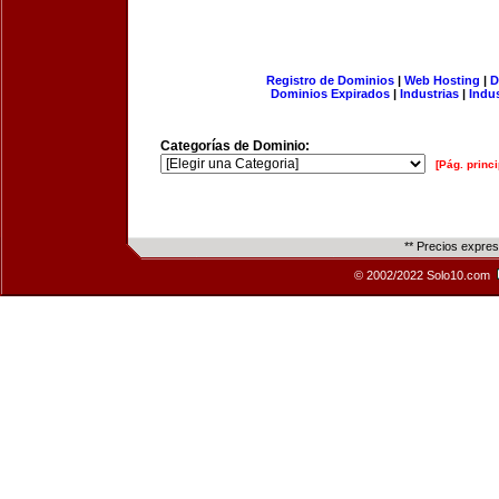
Registro de Dominios
|
Web Hosting
|
D
Dominios Expirados
|
Industrias
|
Indu
Categorías de Dominio:
[Pág. princi
** Precios expre
© 2002/2022 Solo10.com