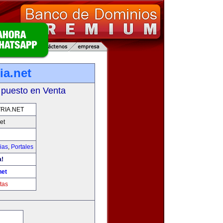
ia.net
 puesto en Venta
RIA.NET
et
ias
,
Portales
a!
net
tas