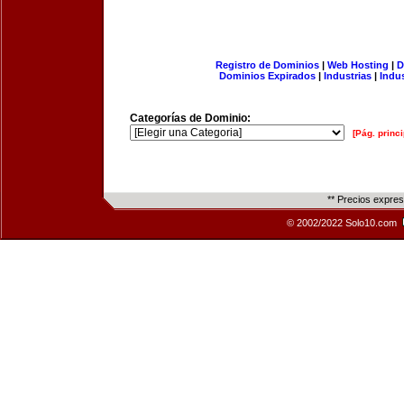
Registro de Dominios
|
Web Hosting
|
D
Dominios Expirados
|
Industrias
|
Indu
Categorías de Dominio:
[Pág. princi
** Precios expre
© 2002/2022 Solo10.com