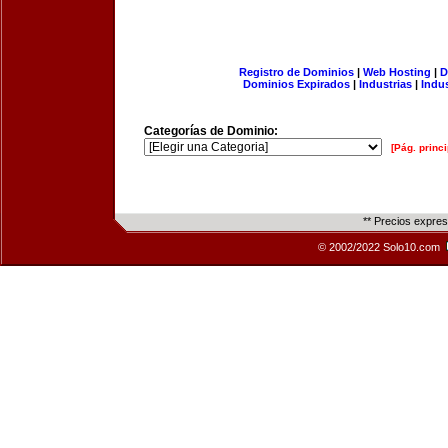
Registro de Dominios
|
Web Hosting
|
D
Dominios Expirados
|
Industrias
|
Indu
Categorías de Dominio:
[Pág. princi
** Precios expre
© 2002/2022 Solo10.com