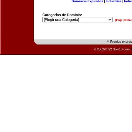
Dominios Expirados
|
Industrias
|
Indu
Categorías de Dominio:
[Pág. princi
** Precios expre
© 2002/2022 Solo10.com