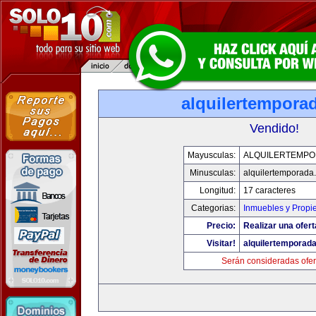
alquilertempora
Vendido!
Mayusculas:
ALQUILERTEMP
Minusculas:
alquilertemporada
Longitud:
17 caracteres
Categorias:
Inmuebles y Propi
Precio:
Realizar una ofert
Visitar!
alquilertemporad
Serán consideradas ofer