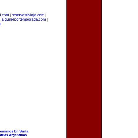
l.com
|
reservesuviaje.com
|
|
alquilerportemporada.com
|
m
|
ominios En Venta
strias Argentinas