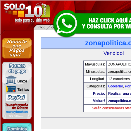
zonapolitica
Vendido!
Mayusculas:
ZONAPOLITI
Minusculas:
zonapolitica.
Longitud:
12 caracteres
Categorias:
Gobierno
,
Por
Precio:
Realizar una o
Visitar!
zonapolitica.
Serán consideradas ofer