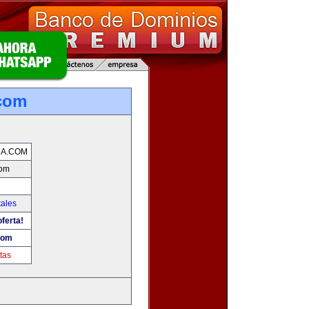
.com
CA.COM
com
tales
ferta!
com
tas