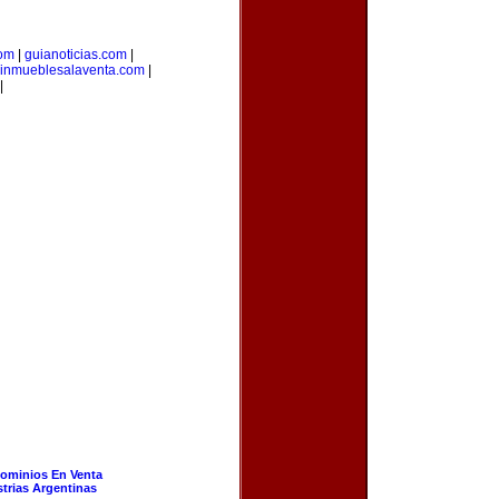
com
|
guianoticias.com
|
inmueblesalaventa.com
|
|
ominios En Venta
strias Argentinas