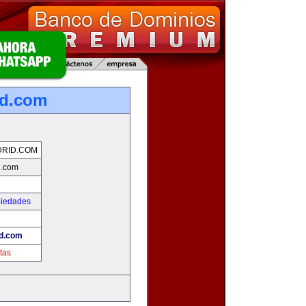
id.com
DRID.COM
d.com
piedades
d.com
tas