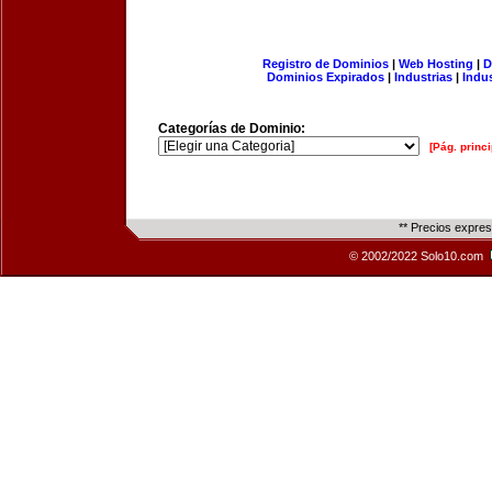
Registro de Dominios
|
Web Hosting
|
D
Dominios Expirados
|
Industrias
|
Indu
Categorías de Dominio:
[Pág. princi
** Precios expre
© 2002/2022 Solo10.com