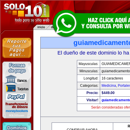
guiamedicament
El dueño de este dominio lo ha
Mayusculas:
GUIAMEDICAME
Minusculas:
guiamedicamento
Longitud:
16 caracteres
Categorias:
Medicina
,
Portale
Precio:
$449.00
Visitar!
guiamedicament
Serán consideradas ofer
R