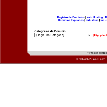
Registro de Dominios
|
Web Hosting
|
D
Dominios Expirados
|
Industrias
|
Indu
Categorías de Dominio:
[Pág. princi
** Precios expre
© 2002/2022 Solo10.com