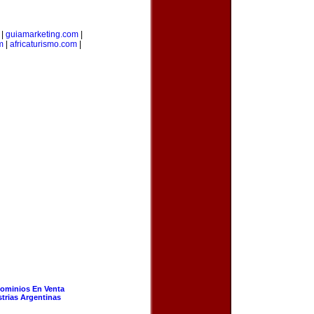
|
guiamarketing.com
|
m
|
africaturismo.com
|
ominios En Venta
strias Argentinas