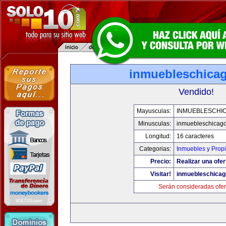
inmuebleschica
Vendido!
Mayusculas:
INMUEBLESCHI
Minusculas:
inmuebleschicag
Longitud:
16 caracteres
Categorias:
Inmuebles y Prop
Precio:
Realizar una ofer
Visitar!
inmuebleschica
Serán consideradas ofer