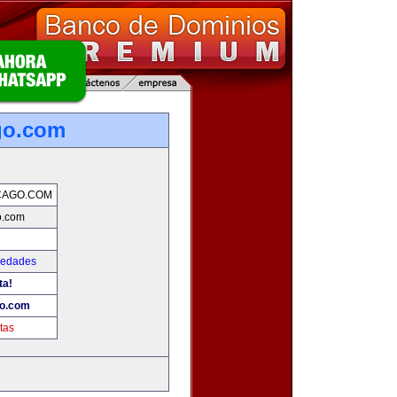
go.com
CAGO.COM
o.com
iedades
ta!
go.com
tas