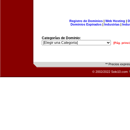
Registro de Dominios
|
Web Hosting
|
D
Dominios Expirados
|
Industrias
|
Indu
Categorías de Dominio:
[Pág. princi
** Precios expre
© 2002/2022 Solo10.com