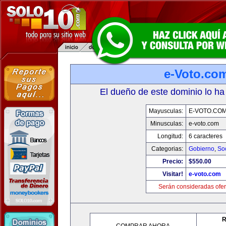
e-Voto.co
El dueño de este dominio lo ha
Mayusculas:
E-VOTO.CO
Minusculas:
e-voto.com
Longitud:
6 caracteres
Categorias:
Gobierno
,
So
Precio:
$550.00
Visitar!
e-voto.com
Serán consideradas ofer
R