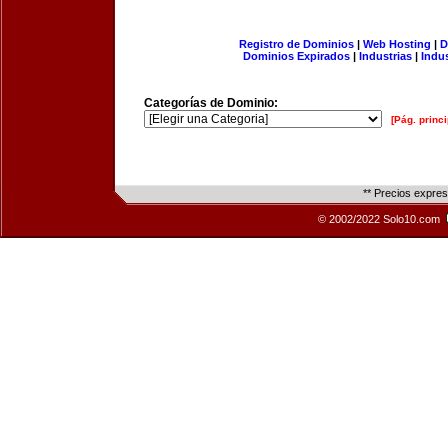
Registro de Dominios
|
Web Hosting
|
D
Dominios Expirados
|
Industrias
|
Indu
Categorías de Dominio:
[Pág. princi
** Precios expre
© 2002/2022 Solo10.com