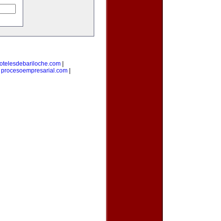
otelesdebariloche.com
|
|
procesoempresarial.com
|