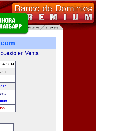
.com
 puesto en Venta
USA.COM
com
edad
erta!
.com
tas