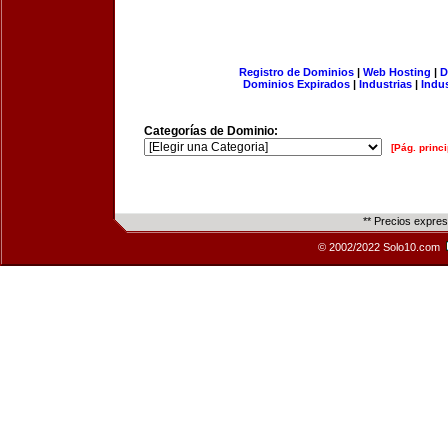
Registro de Dominios
|
Web Hosting
|
D
Dominios Expirados
|
Industrias
|
Indu
Categorías de Dominio:
[Pág. princi
** Precios expre
© 2002/2022 Solo10.com