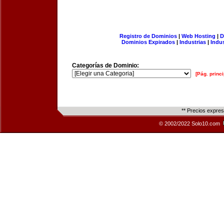
Registro de Dominios
|
Web Hosting
|
D
Dominios Expirados
|
Industrias
|
Indu
Categorías de Dominio:
[Pág. princi
** Precios expre
© 2002/2022 Solo10.com