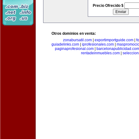
Precio Ofrecido $
Otros dominios en venta:
zonabursatil.com
|
exportimportguide.com
|
f
guiadelinks.com
|
iprofesionales.com
|
maspromoci
paginaprofesional.com
|
barcelonapublicidad.co
rentadeinmuebles.com
|
seleccio