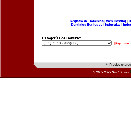
Registro de Dominios
|
Web Hosting
|
D
Dominios Expirados
|
Industrias
|
Indu
Categorías de Dominio:
[Pág. princi
** Precios expre
© 2002/2022 Solo10.com