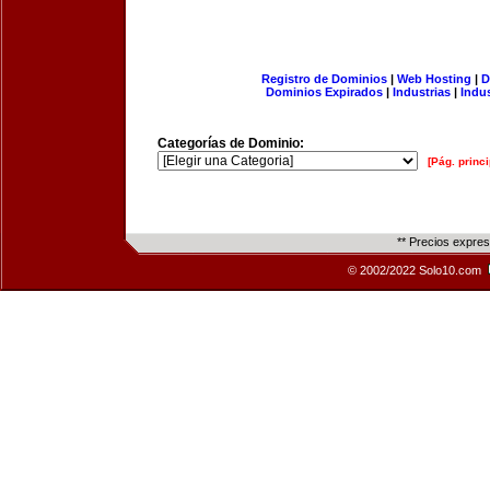
Registro de Dominios
|
Web Hosting
|
D
Dominios Expirados
|
Industrias
|
Indu
Categorías de Dominio:
[Pág. princi
** Precios expre
© 2002/2022 Solo10.com