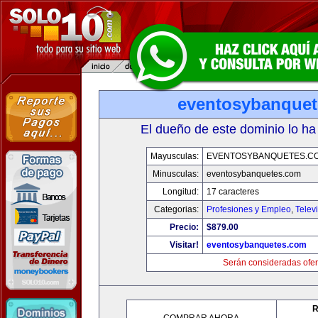
eventosybanque
El dueño de este dominio lo ha
Mayusculas:
EVENTOSYBANQUETES.C
Minusculas:
eventosybanquetes.com
Longitud:
17 caracteres
Categorias:
Profesiones y Empleo
,
Telev
Precio:
$879.00
Visitar!
eventosybanquetes.com
Serán consideradas ofer
R