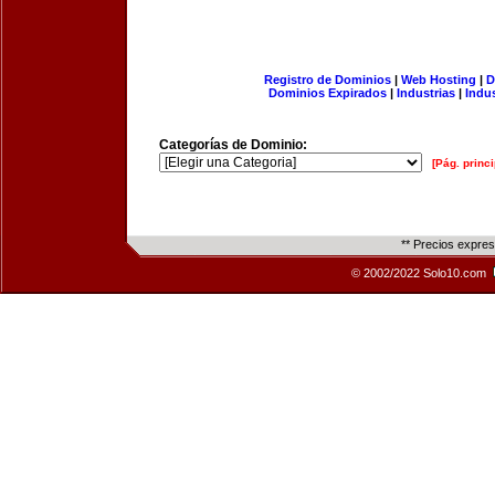
Registro de Dominios
|
Web Hosting
|
D
Dominios Expirados
|
Industrias
|
Indu
Categorías de Dominio:
[Pág. princi
** Precios expre
© 2002/2022 Solo10.com