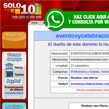
eventosycelebraci
El dueño de este dominio lo ha
Mayusculas:
EVENTOSYCELEBRACION
Minusculas:
eventosycelebraciones.com
Longitud:
21 caracteres
Categorias:
Profesiones y Empleo
,
Telev
Precio:
Realizar una oferta!
Visitar!
eventosycelebraciones.co
Serán consideradas ofer
Realizar una Oferta