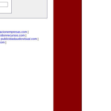
macionempresas.com
|
stionrecursos.com
|
|
publicidadaudiovisual.com
|
.com
|