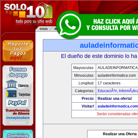
auladeinformati
El dueño de este dominio lo ha
Mayusculas:
AULADEINFORMATICA
Minusculas:
auladeinformatica.com
Longitud:
17 caracteres
Categorias:
EducaciÃ³n
,
InformÃ¡ti
Precio:
Realizar una oferta!
Visitar!
auladeinformatica.com
Serán consideradas ofer
Realizar una Oferta