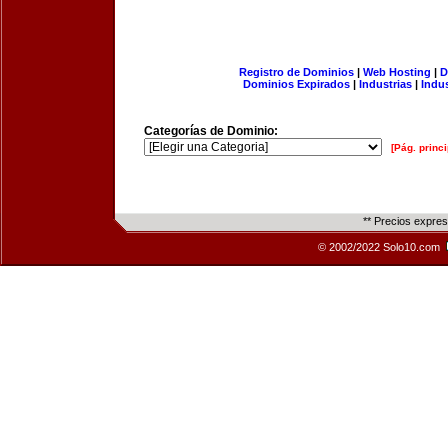
Registro de Dominios
|
Web Hosting
|
D
Dominios Expirados
|
Industrias
|
Indu
Categorías de Dominio:
[Pág. princi
** Precios expre
© 2002/2022 Solo10.com