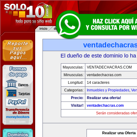
ventadechacra
El dueño de este dominio lo ha
Mayusculas:
VENTADECHACRAS.COM
Minusculas:
ventadechacras.com
Longitud:
14 caracteres
Categorias:
Inmuebles y Propiedades
,
Ven
Precio:
Realizar una oferta!
Visitar!
ventadechacras.com
Serán consideradas ofer
Realizar una Oferta