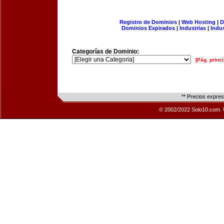
Registro de Dominios
|
Web Hosting
|
D
Dominios Expirados
|
Industrias
|
Indu
Categorías de Dominio:
[Pág. princi
** Precios expre
© 2002/2022 Solo10.com