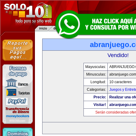
abranjuego.
Vendido!
Mayusculas:
ABRANJUEGO
Minusculas:
abranjuego.co
Longitud:
10 caracteres
Categorias:
Juegos y Entret
Precio:
Realizar una of
Visitar!
abranjuego.co
Serán consideradas ofer