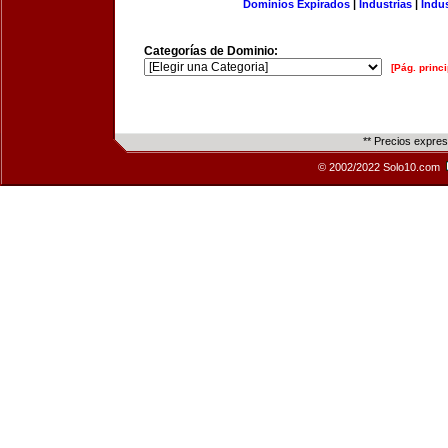
Dominios Expirados
|
Industrias
|
Indu
Categorías de Dominio:
[Pág. princi
** Precios expre
© 2002/2022 Solo10.com