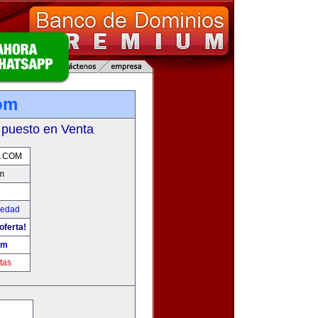
om
 puesto en Venta
.COM
m
iedad
oferta!
om
tas