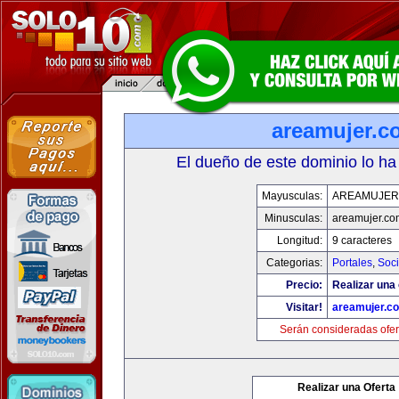
areamujer.c
El dueño de este dominio lo ha
Mayusculas:
AREAMUJER
Minusculas:
areamujer.co
Longitud:
9 caracteres
Categorias:
Portales
,
Soc
Precio:
Realizar una 
Visitar!
areamujer.c
Serán consideradas ofer
Realizar una Oferta