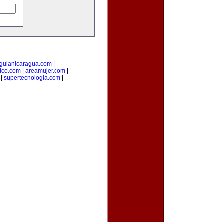
guianicaragua.com
|
ico.com
|
areamujer.com
|
|
supertecnologia.com
|