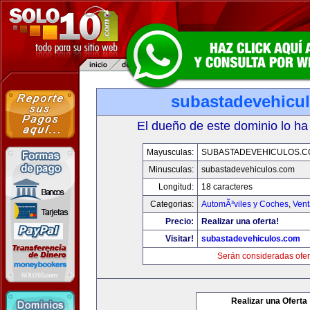
subastadevehicu
El dueño de este dominio lo ha
Mayusculas:
SUBASTADEVEHICULOS.C
Minusculas:
subastadevehiculos.com
Longitud:
18 caracteres
Categorias:
AutomÃ³viles y Coches
,
Vent
Precio:
Realizar una oferta!
Visitar!
subastadevehiculos.com
Serán consideradas ofer
Realizar una Oferta