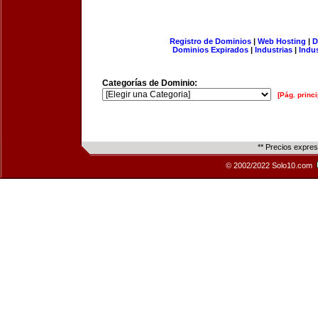
Registro de Dominios
|
Web Hosting
|
D
Dominios Expirados
|
Industrias
|
Indu
Categorías de Dominio:
[Pág. princi
** Precios expre
© 2002/2022 Solo10.com