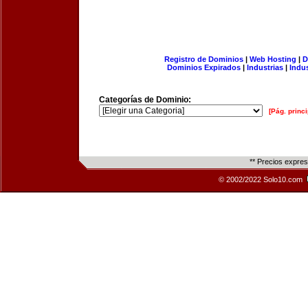
Registro de Dominios
|
Web Hosting
|
D
Dominios Expirados
|
Industrias
|
Indu
Categorías de Dominio:
[Pág. princi
** Precios expre
© 2002/2022 Solo10.com