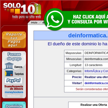
deinformatica
El dueño de este dominio lo ha
Mayusculas:
DEINFORMATIC
Minusculas:
deinformatica.co
Longitud:
13 caracteres
Categorias:
InformÃ¡tica y C
Precio:
Realizar una ofer
Visitar!
deinformatica.c
Serán consideradas ofer
Realizar una Oferta