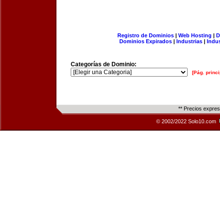
Registro de Dominios
|
Web Hosting
|
D
Dominios Expirados
|
Industrias
|
Indu
Categorías de Dominio:
[Pág. princi
** Precios expre
© 2002/2022 Solo10.com