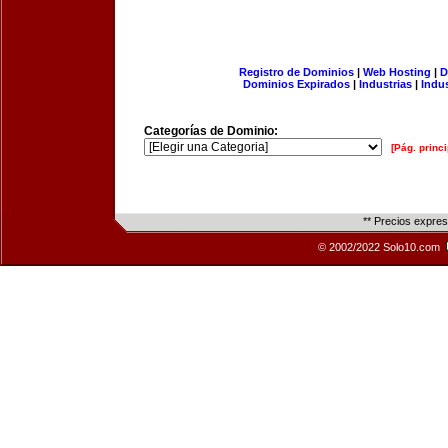
Registro de Dominios
|
Web Hosting
|
D
Dominios Expirados
|
Industrias
|
Indu
Categorías de Dominio:
[Pág. princi
** Precios expre
© 2002/2022 Solo10.com