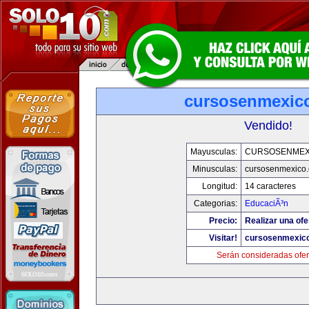
cursosenmexic
Vendido!
Mayusculas:
CURSOSENMEX
Minusculas:
cursosenmexico
Longitud:
14 caracteres
Categorias:
EducaciÃ³n
Precio:
Realizar una ofe
Visitar!
cursosenmexic
Serán consideradas ofer