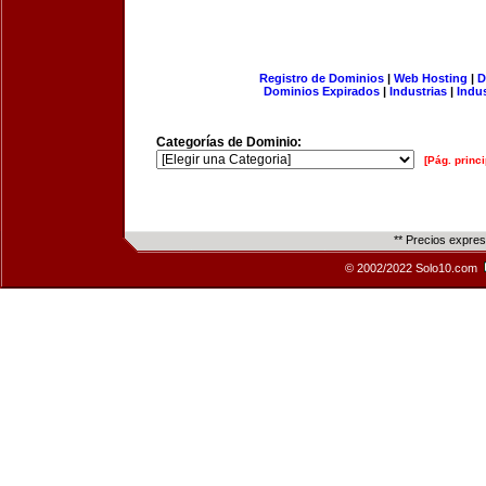
Registro de Dominios
|
Web Hosting
|
D
Dominios Expirados
|
Industrias
|
Indu
Categorías de Dominio:
[Pág. princi
** Precios expre
© 2002/2022 Solo10.com