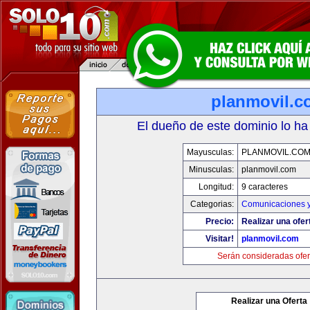
planmovil.c
El dueño de este dominio lo ha
Mayusculas:
PLANMOVIL.CO
Minusculas:
planmovil.com
Longitud:
9 caracteres
Categorias:
Comunicaciones y
Precio:
Realizar una ofer
Visitar!
planmovil.com
Serán consideradas ofer
Realizar una Oferta