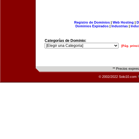
Registro de Dominios
|
Web Hosting
|
D
Dominios Expirados
|
Industrias
|
Indu
Categorías de Dominio:
[Pág. princi
** Precios expre
© 2002/2022 Solo10.com