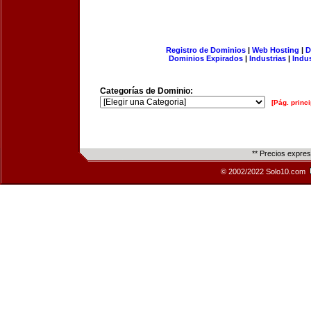
Registro de Dominios
|
Web Hosting
|
D
Dominios Expirados
|
Industrias
|
Indu
Categorías de Dominio:
[Pág. princi
** Precios expre
© 2002/2022 Solo10.com