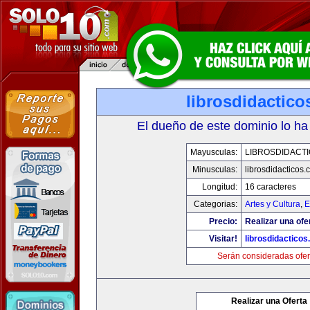
librosdidactic
El dueño de este dominio lo ha
Mayusculas:
LIBROSDIDACT
Minusculas:
librosdidacticos
Longitud:
16 caracteres
Categorias:
Artes y Cultura
,
E
Precio:
Realizar una ofe
Visitar!
librosdidactico
Serán consideradas ofer
Realizar una Oferta