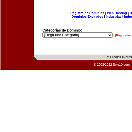
Registro de Dominios
|
Web Hosting
|
D
Dominios Expirados
|
Industrias
|
Indu
Categorías de Dominio:
[Pág. princi
** Precios expre
© 2002/2022 Solo10.com