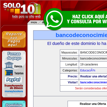
bancodeconocimi
El dueño de este dominio lo ha
Mayusculas:
BANCODECONOCI
Minusculas:
bancodeconocimien
Longitud:
19 caracteres
Categorias:
EducaciÃ³n
Precio:
Realizar una oferta!
Visitar!
bancodeconocimie
Serán consideradas ofer
Realizar una Oferta