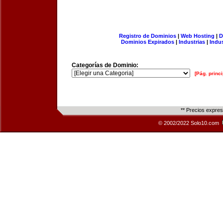
Registro de Dominios
|
Web Hosting
|
D
Dominios Expirados
|
Industrias
|
Indu
Categorías de Dominio:
[Pág. princi
** Precios expre
© 2002/2022 Solo10.com