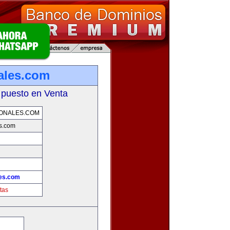
ales.com
 puesto en Venta
ONALES.COM
es.com
les.com
tas