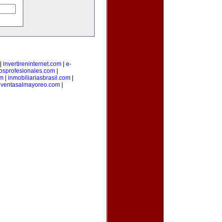
|
invertireninternet.com
|
e-
iosprofesionales.com
|
om
|
inmobiliariasbrasil.com
|
|
ventasalmayoreo.com
|